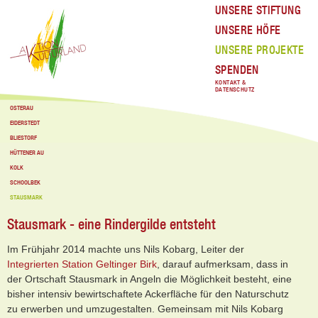
UNSERE STIFTUNG
UNSERE HÖFE
UNSERE PROJEKTE
SPENDEN
KONTAKT &
DATENSCHUTZ
OSTERAU
EIDERSTEDT
BLIESTORF
HÜTTENER AU
KOLK
SCHOOLBEK
STAUSMARK
Stausmark - eine Rindergilde entsteht
Im Frühjahr 2014 machte uns Nils Kobarg, Leiter der
Integrierten Station Geltinger Birk
, darauf aufmerksam, dass in
der Ortschaft Stausmark in Angeln die Möglichkeit besteht, eine
bisher intensiv bewirtschaftete Ackerfläche für den Naturschutz
zu erwerben und umzugestalten. Gemeinsam mit Nils Kobarg