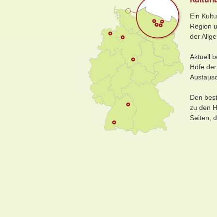
Ein Kult
Region u
der Allg
Aktuell 
Höfe der
Austausc
Den best
zu den H
Seiten, 