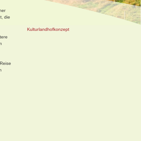
ner
t, die
Kulturlandhofkonzept
tere
m
 Reise
n