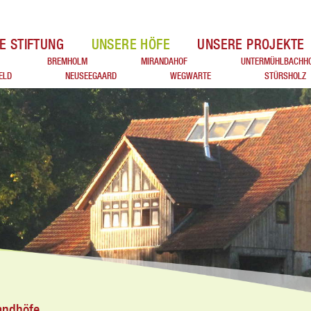
E STIFTUNG
UNSERE HÖFE
UNSERE PROJEKTE
BREMHOLM
MIRANDAHOF
UNTERMÜHLBACHH
ELD
NEUSEEGAARD
WEGWARTE
STÜRSHOLZ
landhöfe