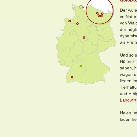
Der wund
im Natur
von Wäld
der hügl
dynamisc
als Frem
Und so s
Hüttner 
sahen, h
wagen un
liegen i
Tierhaltu
und Heil
Landwirt
Helen un
laden he