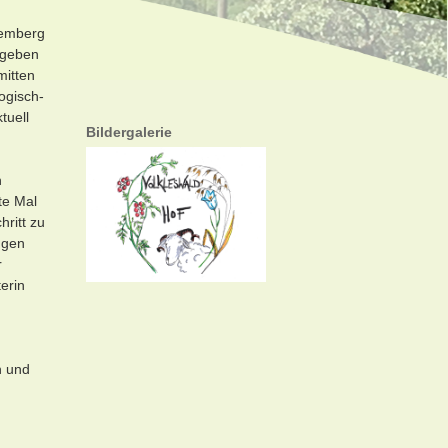
temberg
mgeben
mitten
ogisch-
tuell
Bildergalerie
n
te Mal
hritt zu
ngen
r
terin
h und