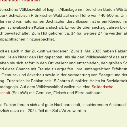
erschöne Völkleswaldhof liegt in Alleinlage im nördlichen Baden-Würt
park Schwäbisch Fränkischer Wald auf einer Höhe von 440-500 m. U
ern und von naturnahen Bachläufen durchflossen, ist er ein Kleinod in
igen schwäbischen Kulturlandschaft. Er wurde über sechzig Jahren biol
h bewirtschaftet. Zum Hof gehören ca. 14 ha, weitere 27 ha werden ak
dpachtflächen hinzugepachtet.
oll es auch in der Zukunft weitergehen. Zum 1. Mai 2023 haben Fabia
und Helen Nüter den Hof gepachtet. Als sie den Völkleswaldhof das ers
aben sie sich sofort in den Ort verliebt und entschieden, den großen Sc
d diese Chance mit Freude zu ergreifen. Ihre umfangreichen Erfahru
m Gemüse- und Ackerbau sowie in der Vermehrung von Saatgut und de
ng. Zusätzlich ist Fabian seit 15 Jahren Ausbilder, Helen ist Sozialarbei
pädagogin. Auf dem Völkleswaldhof wollen sie eine
Solidarische
schaft
(SoLaWi) mit Gemüse, Fleisch und Eiern aufbauen.
d Fabian freuen sich auf gute Nachbarschaft, inspirierenden Austausc
rzlich dazu ein, 2024 Teil der SoLaWi zu werden.