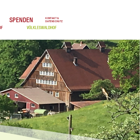
SPENDEN
KONTAKT &
DATENSCHUTZ
OF
VÖLKLESWALDHOF