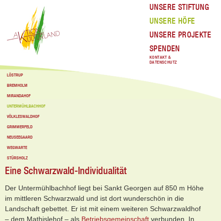
UNSERE STIFTUNG
UNSERE HÖFE
UNSERE PROJEKTE
SPENDEN
KONTAKT &
DATENSCHUTZ
LÖSTRUP
BREMHOLM
MIRANDAHOF
UNTERMÜHLBACHHOF
VÖLKLESWALDHOF
GRIMMERFELD
NEUSEEGAARD
WEGWARTE
STÜRSHOLZ
Eine Schwarzwald-Individualität
Der Untermühlbachhof liegt bei Sankt Georgen auf 850 m Höhe
im mittleren Schwarzwald und ist dort wunderschön in die
Landschaft gebettet. Er ist mit einem weiteren Schwarzwaldhof
– dem Mathislehof – als
Betriebsgemeinschaft
verbunden. In